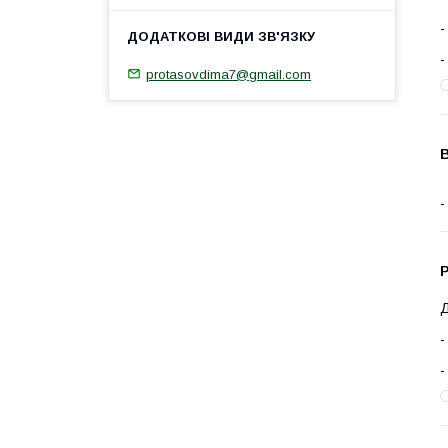
protasovdima7@gmail.com
Д