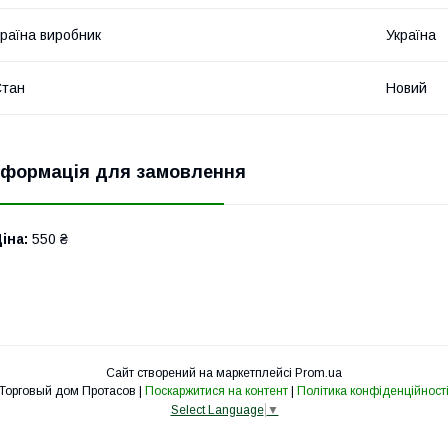
раїна виробник
Україна
Стан
Новий
нформація для замовлення
іна:
550 ₴
Сайт створений на маркетплейсі
Prom.ua
Торговый дом Протасов |
Поскаржитися на контент
|
Політика конфіденційност
Select Language
▼