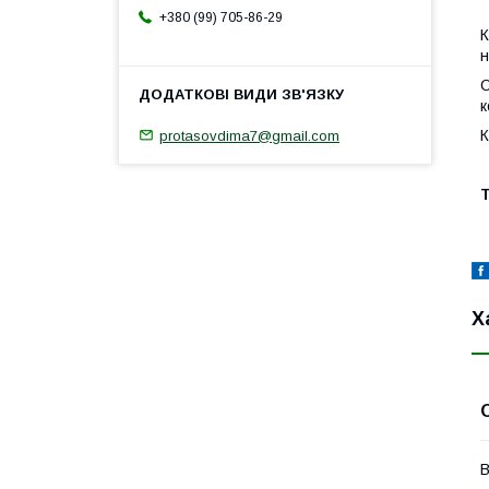
+380 (99) 705-86-29
К
н
О
к
К
protasovdima7@gmail.com
Х
В