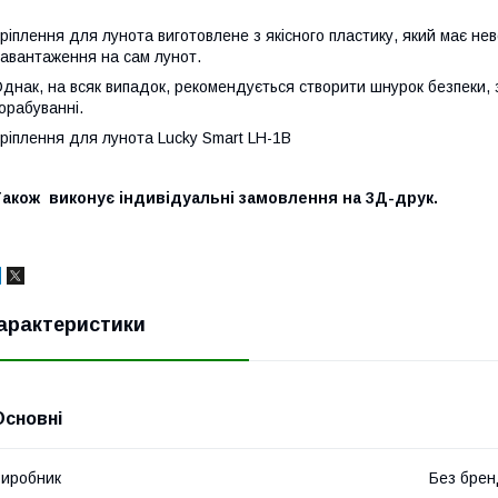
ріплення для лунота виготовлене з якісного пластику, який має не
авантаження на сам лунот.
днак, на всяк випадок, рекомендується створити шнурок безпеки, з
орабуванні.
ріплення для лунота Lucky Smart LH-1B
Також виконує індивідуальні замовлення на 3Д-друк.
арактеристики
Основні
иробник
Без брен