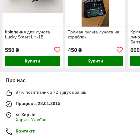
Кріплення для лунота
Тримач пульта лунота на
Кріп
Lucky Smart LH-1B
кораблик.
луно
Sens
550
450
600
₴
₴
Купити
Купити
Про нас
97% позитивних з 72 відгуків за рік
Працює з 28.01.2015
м. Харків
Харків, Україна
Контакти