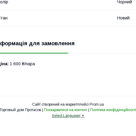
олір
Чорний
Стан
Новий
нформація для замовлення
іна:
1 600 ₴/пара
Сайт створений на маркетплейсі
Prom.ua
Торговый дом Протасов |
Поскаржитися на контент
|
Політика конфіденційност
Select Language
▼