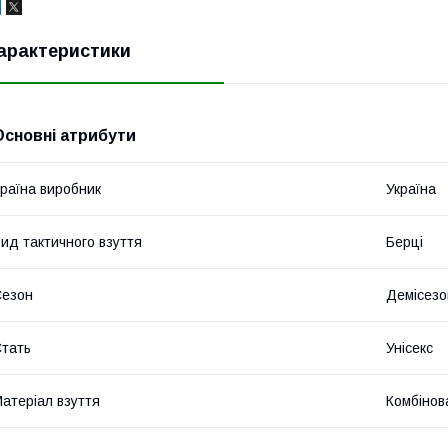
арактеристики
Основні атрибути
раїна виробник
Україна
ид тактичного взуття
Берці
Сезон
Демісезо
тать
Унісекс
атеріал взуття
Комбінов