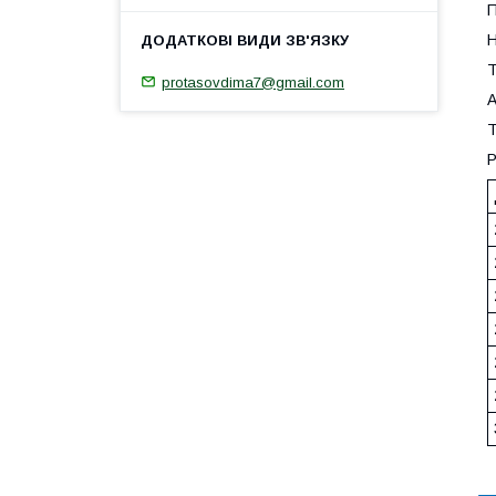
П
Н
Т
protasovdima7@gmail.com
А
Т
Р