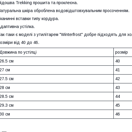
ідошва Trekking прошита та проклеєна.
атуральна шкіра оброблена водовідштовхувальним просоченням.
канинні вставки типу кордура.
даптивна устілка.
ак-таки є моделі з утилітарем "Winterfrost" добре підходять для хо
озміри від 40 до 46.
Довжина по устілці
розмір
26.5 см
40
27 см
41
27.5 см
42
28 см
43
28.5 см
44
29.3 см
45
30 см
46