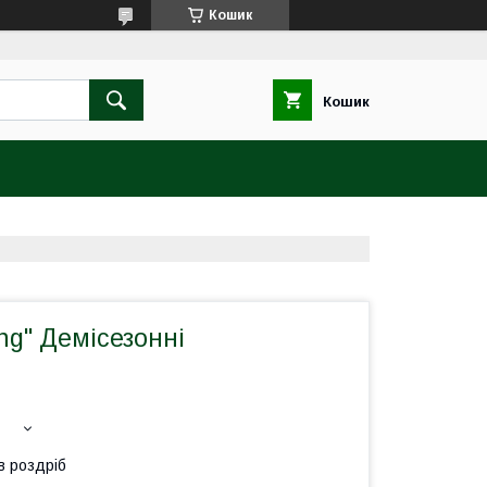
Кошик
Кошик
ing" Демісезонні
в роздріб