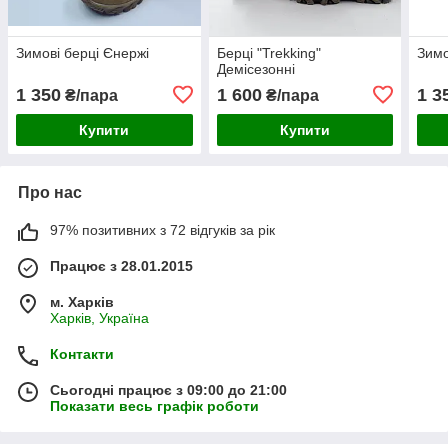
Зимові берці Єнержі
Берці "Trekking"
Зимо
Демісезонні
1 350
1 600
1 3
₴/пара
₴/пара
Купити
Купити
Про нас
97% позитивних з 72 відгуків за рік
Працює з 28.01.2015
м. Харків
Харків, Україна
Контакти
Сьогодні працює з 09:00 до 21:00
Показати весь графік роботи