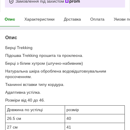
Замовлення під захистом
Опис
Характеристики
Доставка
Оплата
Умови п
Опис
Берці Trekking
Підошва Trekking прошита та проклеєна.
Берці з білим хутром (штучно-набивним)
Натуральна шкіра оброблена водовідштовхувальним
просоченням.
Тканинні вставки типу кордура.
Адаптивна устілка.
Розміри від 40 до 46.
Довжина по устілці
розмір
26.5 см
40
27 см
41