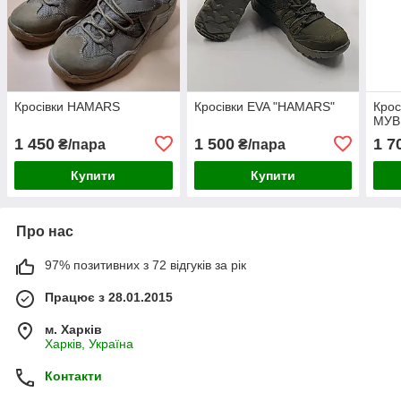
Кросівки HAMARS
Кросівки EVA "HAMARS"
Крос
МУВ
1 450
1 500
1 7
₴/пара
₴/пара
Купити
Купити
Про нас
97% позитивних з 72 відгуків за рік
Працює з 28.01.2015
м. Харків
Харків, Україна
Контакти