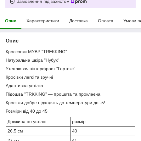
Замовлення під захистом
Опис
Характеристики
Доставка
Оплата
Умови п
Опис
Кроссовки МУВР "TREKKING"
Натуральна шкіра "Нубук"
Утеплювач вінтерфрост "Гортекс"
Кросівки легкі та зручні
Адаптивна устілка
Підошва "TRKKING" — прошита та проклеєна.
Кросівки добре підходять до температури до -5!
Розміри від 40 до 45
Довжина по устілці
розмір
26.5 см
40
27 см
41