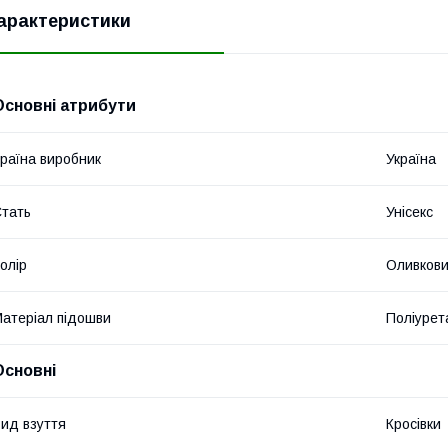
арактеристики
Основні атрибути
раїна виробник
Україна
тать
Унісекс
олір
Оливков
атеріал підошви
Поліурет
Основні
ид взуття
Кросівки