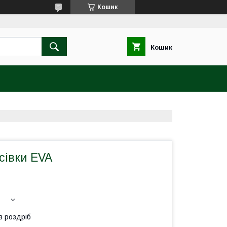
Кошик
Кошик
івки EVA
в роздріб