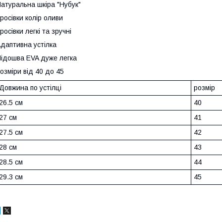
атуральна шкіра "Нубук"
росівки колір оливи
росівки легкі та зручні
даптивна устілка
ідошва EVA дуже легка
озміри від 40 до 45
Довжина по устілці
розмір
26.5 см
40
27 см
41
27.5 см
42
28 см
43
28.5 см
44
29.3 см
45