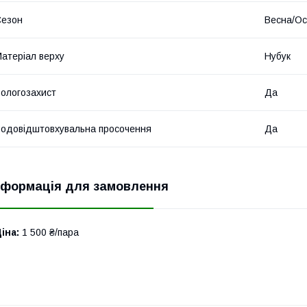
Сезон
Весна/Ос
атеріал верху
Нубук
ологозахист
Да
одовідштовхувальна просочення
Да
нформація для замовлення
іна:
1 500 ₴/пара