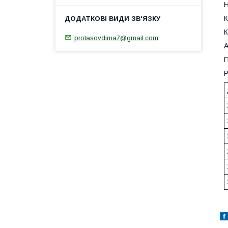
Н
К
К
protasovdima7@gmail.com
А
П
Р