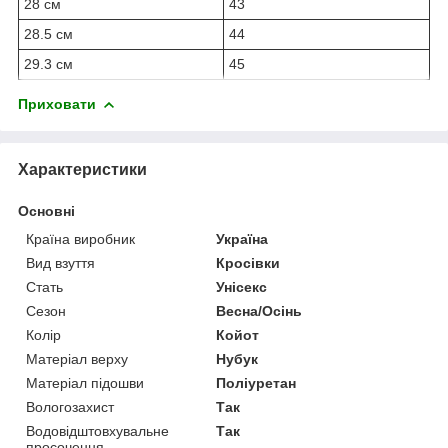
28 см
43
28.5 см
44
29.3 см
45
Приховати
Характеристики
Основні
Країна виробник
Україна
Вид взуття
Кросівки
Стать
Унісекс
Сезон
Весна/Осінь
Колір
Койот
Матеріал верху
Нубук
Матеріал підошви
Поліуретан
Вологозахист
Так
Водовідштовхувальне
Так
просочення