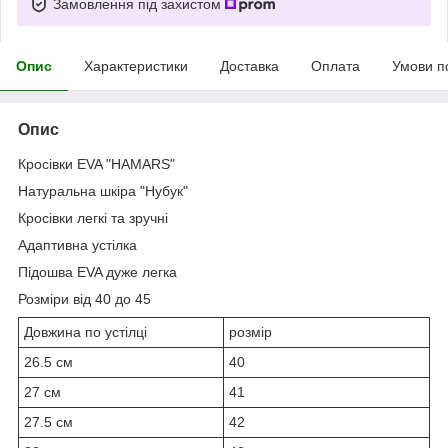
Замовлення під захистом
Опис
Характеристики
Доставка
Оплата
Умови п
Опис
Кросівки EVA "HAMARS"
Натуральна шкіра "Нубук"
Кросівки легкі та зручні
Адаптивна устілка
Підошва EVA дуже легка
Розміри від 40 до 45
Довжина по устілці
розмір
26.5 см
40
27 см
41
27.5 см
42