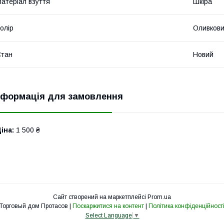
атеріал взуття
Шкіра
олір
Оливков
Стан
Новий
нформація для замовлення
іна:
1 500 ₴
Сайт створений на маркетплейсі
Prom.ua
Торговый дом Протасов |
Поскаржитися на контент
|
Політика конфіденційност
Select Language
▼