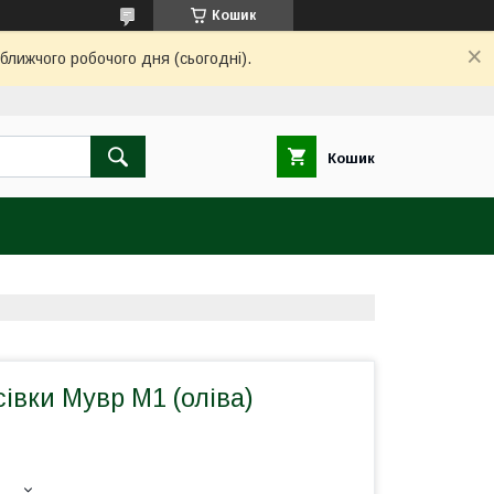
Кошик
ближчого робочого дня (сьогодні).
Кошик
сівки Мувр М1 (оліва)