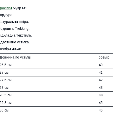
росівки
Мувр М1
ордура.
атуральна шкіра.
одошва Trekking.
ідкладка текстиль.
даптивна устілка.
озміри 40-46.
Довжина по устілці
розмір
26.5 см
40
27 см
41
27.5 см
42
28 см
43
28.5 см
44
29.3 см
45
30 см
46