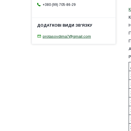
+380 (99) 705-86-29
К
К
Н
П
protasovdima7@gmail.com
П
А
Р