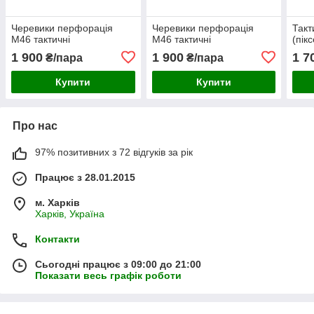
Черевики перфорація
Черевики перфорація
Такт
М46 тактичні
М46 тактичні
(пік
1 900
1 900
1 7
₴/пара
₴/пара
Купити
Купити
Про нас
97% позитивних з 72 відгуків за рік
Працює з 28.01.2015
м. Харків
Харків, Україна
Контакти
Сьогодні працює з 09:00 до 21:00
Показати весь графік роботи