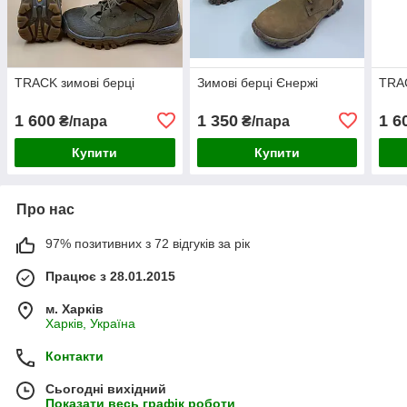
TRACK зимові берці
Зимові берці Єнержі
TRAC
1 600
1 350
1 6
₴/пара
₴/пара
Купити
Купити
Про нас
97% позитивних з 72 відгуків за рік
Працює з 28.01.2015
м. Харків
Харків, Україна
Контакти
Сьогодні вихідний
Показати весь графік роботи