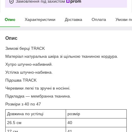
Замовлення під захистом
Опис
Характеристики
Доставка
Оплата
Умови п
Опис
Зимові берці TRACK
Матеріал натуральна шкіра зі щільною тканиною кордура.
Хутро штучно-набивний.
Устілка штучно-набивна.
Підошва TRACK
Черевики легкі та зручні в носінні.
Підкладка — мембранна тканина.
Розміри з 40 по 47
Довжина по устілці
розмір
26.5 см
40
27 см
41