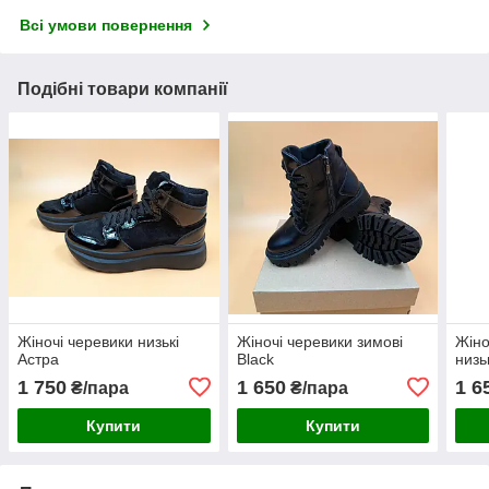
Всі умови повернення
Подібні товари компанії
Жіночі черевики низькі
Жіночі черевики зимові
Жіно
Астра
Black
низь
1 750
1 650
1 6
₴/пара
₴/пара
Купити
Купити