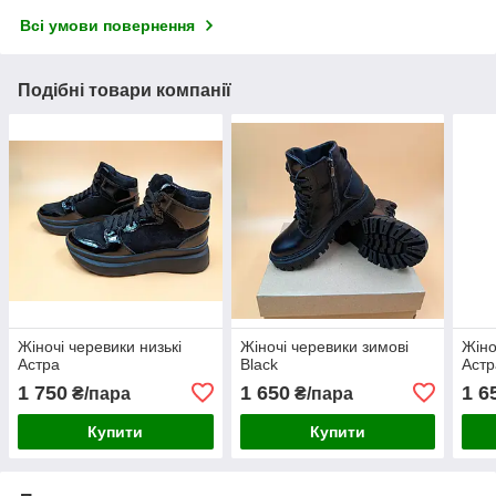
Всі умови повернення
Подібні товари компанії
Жіночі черевики низькі
Жіночі черевики зимові
Жіно
Астра
Black
Астр
1 750
1 650
1 6
₴/пара
₴/пара
Купити
Купити