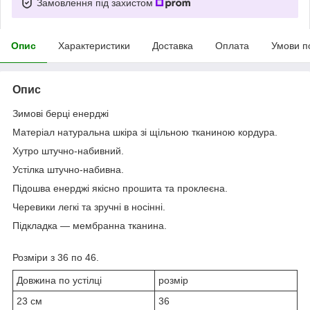
Замовлення під захистом
Опис
Характеристики
Доставка
Оплата
Умови п
Опис
Зимові берці енерджі
Матеріал натуральна шкіра зі щільною тканиною кордура.
Хутро штучно-набивний.
Устілка штучно-набивна.
Підошва енерджі якісно прошита та проклеєна.
Черевики легкі та зручні в носінні.
Підкладка — мембранна тканина.
Розміри з 36 по 46.
Довжина по устілці
розмір
23 см
36