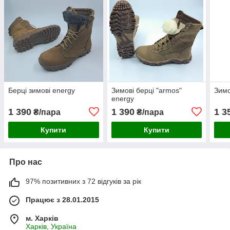
Берці зимові energy
Зимові берці "armos"
Зимо
energy
1 390
1 390
1 3
₴/пара
₴/пара
Купити
Купити
Про нас
97% позитивних з 72 відгуків за рік
Працює з 28.01.2015
м. Харків
Харків, Україна