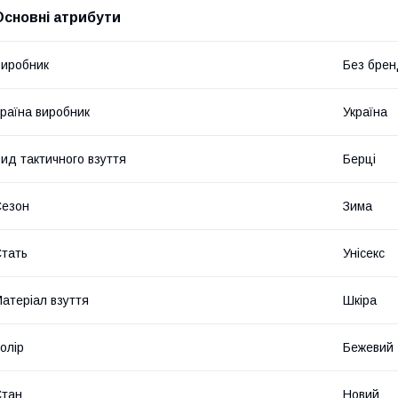
Основні атрибути
иробник
Без брен
раїна виробник
Україна
ид тактичного взуття
Берці
Сезон
Зима
тать
Унісекс
атеріал взуття
Шкіра
олір
Бежевий
Стан
Новий