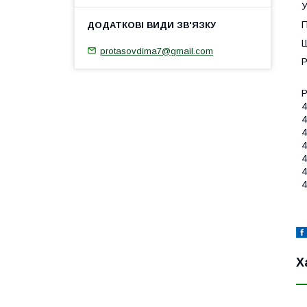
У
П
Ш
protasovdima7@gmail.com
Р
Р
4
4
4
4
4
4
4
Х