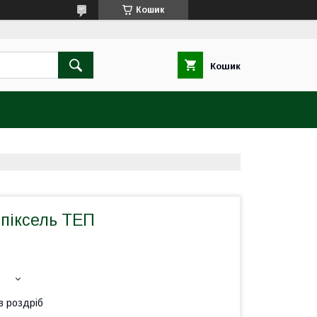
Кошик
Кошик
 піксель ТЕП
в роздріб