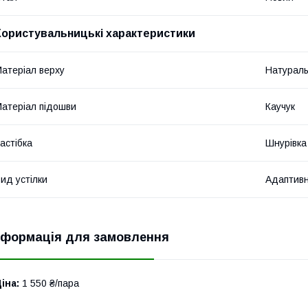
Користувальницькі характеристики
атеріал верху
Натураль
атеріал підошви
Каучук
астібка
Шнурівка
ид устілки
Адаптив
нформація для замовлення
іна:
1 550 ₴/пара