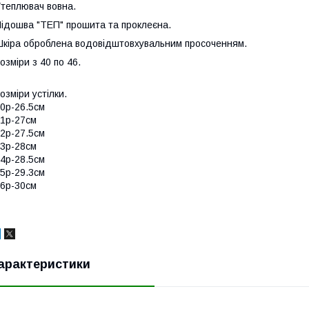
теплювач вовна.
ідошва "ТЕП" прошита та проклеєна.
кіра оброблена водовідштовхувальним просоченням.
озміри з 40 по 46.
озміри устілки.
0р-26.5см
1р-27см
2р-27.5см
3р-28см
4р-28.5см
5р-29.3см
6р-30см
арактеристики