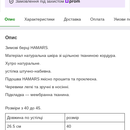
Замовлення під захистом
Опис
Характеристики
Доставка
Оплата
Умови п
Опис
Зимові берці HAMARS.
Матеріал натуральна шкіра зі щільною тканиною кордура.
Хутро натуральне.
устілка штучно-набивна.
Підошва HAMARS якісно прошита та проклеєна.
Черевики легкі та зручні в носінні.
Підкладка — мембранна тканина.
Розміри з 40 до 45.
Довжина по устілці
розмір
26.5 см
40