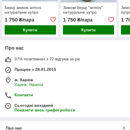
Берці зимові armos
Зимові берці "armos"
Зимо
натуральне хутро
натуральне хутро
хутр
1 750
1 750
1 7
₴/пара
₴/пара
Купити
Купити
Про нас
97% позитивних з 72 відгуків за рік
Працює з 28.01.2015
м. Харків
Харків, Україна
Контакти
Сьогодні вихідний
Показати весь графік роботи
Про нас