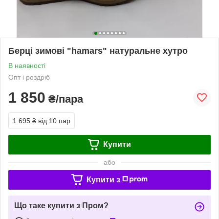
Берці зимові "hamars" натуральне хутро
В наявності
Опт і роздріб
1 850
₴/пара
1 695 ₴
від 10 пар
Купити
або
Купити з
Що таке купити з Пром?