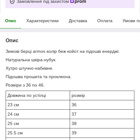
Замовлення під захистом
Опис
Характеристики
Доставка
Оплата
Умови п
Опис
Зимові берці armos колір беж койот на підошві енерджі.
Натуральна шкіра-нубук.
Хутро штучно-набивне.
Підошва прошита та проклеєна.
Розміри з 36 по 46.
Довжина по устілці
розмір
23 см
36
24 см
37
25 см
38
25.5 см
39