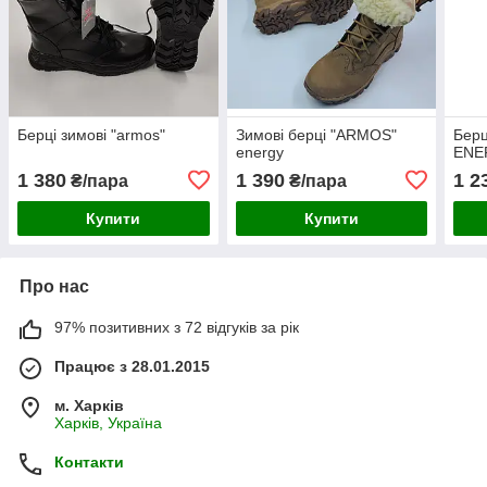
Берці зимові "armos"
Зимові берці "ARMOS"
Берц
energy
ENE
1 380
1 390
1 2
₴/пара
₴/пара
Купити
Купити
Про нас
97% позитивних з 72 відгуків за рік
Працює з 28.01.2015
м. Харків
Харків, Україна
Контакти