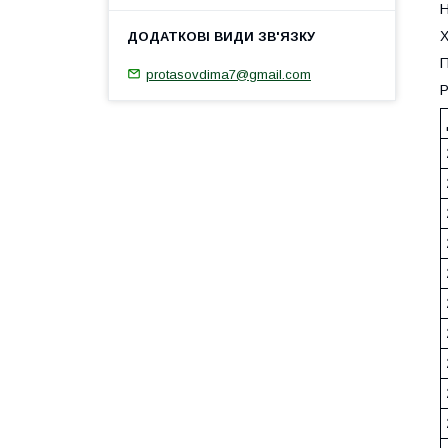
Н
Х
П
protasovdima7@gmail.com
Р