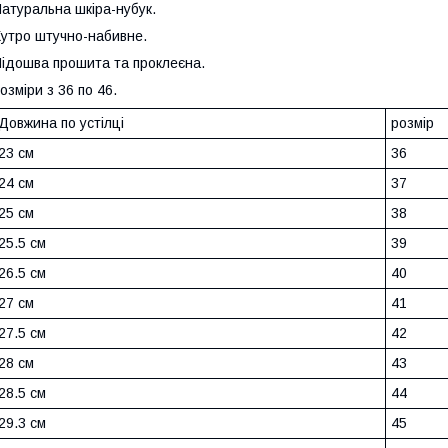
атуральна шкіра-нубук.
утро штучно-набивне.
ідошва прошита та проклеєна.
озміри з 36 по 46.
Довжина по устілці
розмір
23 см
36
24 см
37
25 см
38
25.5 см
39
26.5 см
40
27 см
41
27.5 см
42
28 см
43
28.5 см
44
29.3 см
45