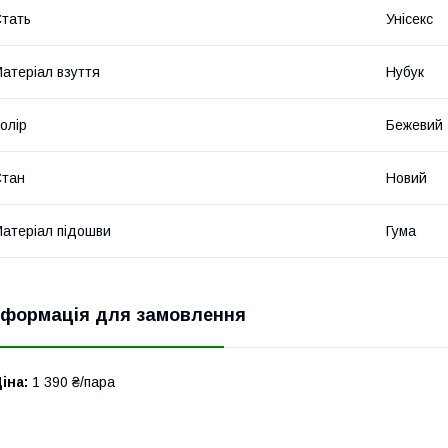
тать
Унісекс
атеріал взуття
Нубук
олір
Бежевий
Стан
Новий
атеріал підошви
Гума
нформація для замовлення
іна:
1 390 ₴/пара