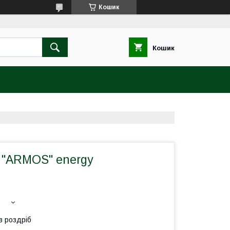
Кошик
Кошик
і "ARMOS" energy
в роздріб