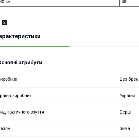
30 см
46
арактеристики
Основні атрибути
иробник
Без брен
раїна виробник
Україна
ид тактичного взуття
Берці
Сезон
Зима