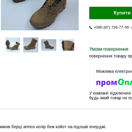
Купити
+380 (67) 736-77-00
повернення товару п
У компанії підключені
будь-який товар не п
имові берці armos колір беж койот на підошві енерджі.