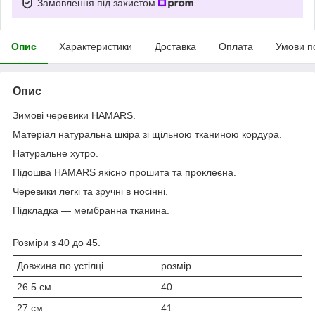
Замовлення під захистом
Опис
Характеристики
Доставка
Оплата
Умови п
Опис
Зимові черевики HAMARS.
Матеріал натуральна шкіра зі щільною тканиною кордура.
Натуральне хутро.
Підошва HAMARS якісно прошита та проклеєна.
Черевики легкі та зручні в носінні.
Підкладка — мембранна тканина.
Розміри з 40 до 45.
Довжина по устілці
розмір
26.5 см
40
27 см
41