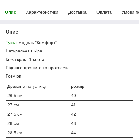
Опис
Характеристики
Доставка
Оплата
Умови п
Опис
Туфлі
модель "Комфорт"
Натуральна шкіра.
Кожа краст 1 сорта.
Підошва прошита та проклеєна.
Розміри
Довжина по устілці
розмір
26.5 см
40
27 см
41
27.5 см
42
28 см
43
28.5 см
44