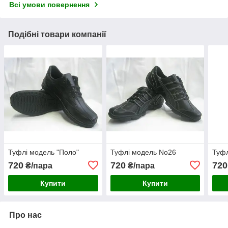
Всі умови повернення
Подібні товари компанії
Туфлі модель "Поло"
Туфлі модель No26
Туфл
720
720
720
₴/пара
₴/пара
Купити
Купити
Про нас