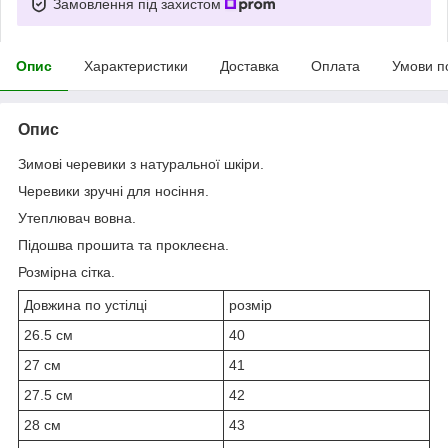
Замовлення під захистом
Опис
Характеристики
Доставка
Оплата
Умови п
Опис
Зимові черевики з натуральної шкіри.
Черевики зручні для носіння.
Утеплювач вовна.
Підошва прошита та проклеєна.
Розмірна сітка.
Довжина по устілці
розмір
26.5 см
40
27 см
41
27.5 см
42
28 см
43