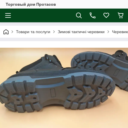
Торговый дом Протасов
Товари та послуги
Зимові тактичні черевики
Черевик