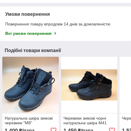
Умови повернення
Повернення товару впродовж 14 днів за домовленістю
Всі умови повернення
Подібні товари компанії
Натуральна шкіра зимові
Черевики зимові чорні
Чере
черевики "М8"
натуральна шкіра М41
1 400
1 450
1 5
₴/пара
₴/пара