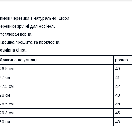
имові черевики з натуральної шкіри.
еревики зручні для носіння.
теплювач вовна.
ідошва прошита та проклеєна.
озмірна сітка.
Довжина по устілці
розмір
26.5 см
40
27 см
41
27.5 см
42
28 см
43
28.5 см
44
29.3 см
45
30 см
46