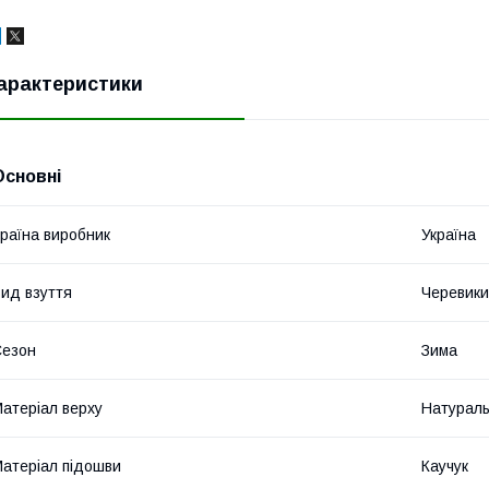
арактеристики
Основні
раїна виробник
Україна
ид взуття
Черевики
Сезон
Зима
атеріал верху
Натураль
атеріал підошви
Каучук