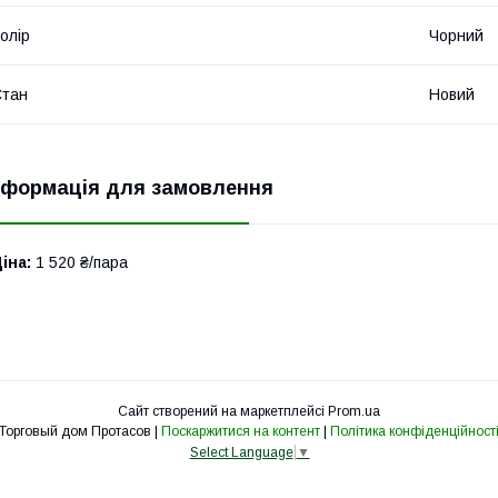
олір
Чорний
Стан
Новий
нформація для замовлення
іна:
1 520 ₴/пара
Сайт створений на маркетплейсі
Prom.ua
Торговый дом Протасов |
Поскаржитися на контент
|
Політика конфіденційност
Select Language
▼