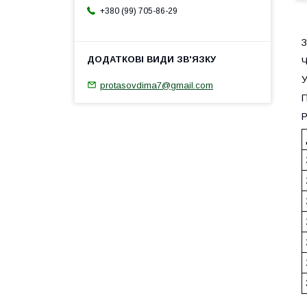
+380 (99) 705-86-29
З
Ч
У
protasovdima7@gmail.com
П
Р