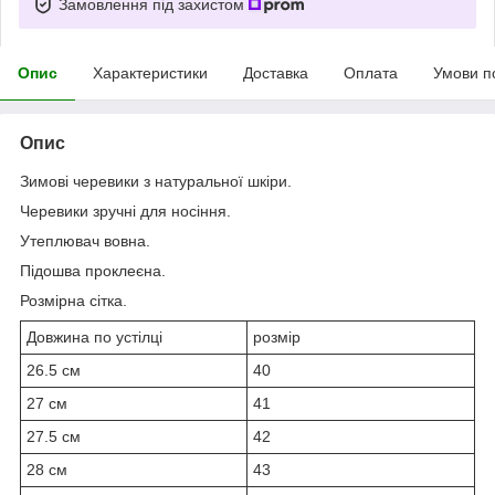
Замовлення під захистом
Опис
Характеристики
Доставка
Оплата
Умови п
Опис
Зимові черевики з натуральної шкіри.
Черевики зручні для носіння.
Утеплювач вовна.
Підошва проклеєна.
Розмірна сітка.
Довжина по устілці
розмір
26.5 см
40
27 см
41
27.5 см
42
28 см
43