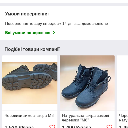
Умови повернення
Повернення товару впродовж 14 днів за домовленістю
Всі умови повернення
Подібні товари компанії
Черевики зимові шкіра М8
Натуральна шкіра зимові
Чере
черевики "М8"
нату
1 520
1 400
1 4
₴/пара
₴/пара