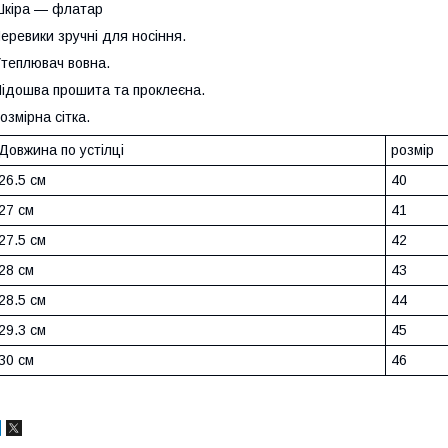
кіра — флатар
еревики зручні для носіння.
теплювач вовна.
ідошва прошита та проклеєна.
озмірна сітка.
Довжина по устілці
розмір
26.5 см
40
27 см
41
27.5 см
42
28 см
43
28.5 см
44
29.3 см
45
30 см
46