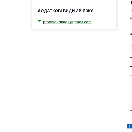
Ш
Ч
У
protasovdima7@gmail.com
П
Р