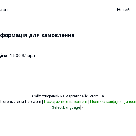
Стан
Новий
нформація для замовлення
іна:
1 500 ₴/пара
Сайт створений на маркетплейсі
Prom.ua
Торговый дом Протасов |
Поскаржитися на контент
|
Політика конфіденційност
Select Language
▼