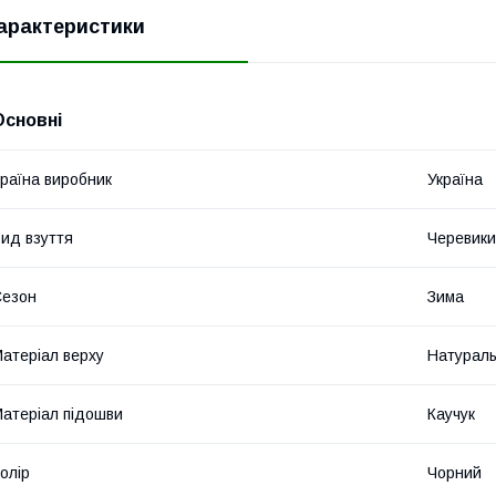
арактеристики
Основні
раїна виробник
Україна
ид взуття
Черевики
Сезон
Зима
атеріал верху
Натураль
атеріал підошви
Каучук
олір
Чорний