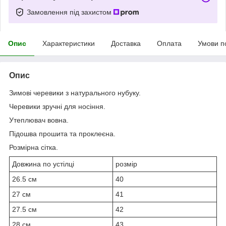
Замовлення під захистом
Опис
Характеристики
Доставка
Оплата
Умови п
Опис
Зимові черевики з натурального нубуку.
Черевики зручні для носіння.
Утеплювач вовна.
Підошва прошита та проклеєна.
Розмірна сітка.
Довжина по устілці
розмір
26.5 см
40
27 см
41
27.5 см
42
28 см
43