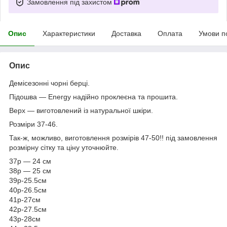
Замовлення під захистом
Опис
Характеристики
Доставка
Оплата
Умови п
Опис
Демісезонні чорні берці.
Підошва — Energy надійно проклеєна та прошита.
Верх — виготовлений із натуральної шкіри.
Розміри 37-46.
Так-ж, можливо, виготовлення розмірів 47-50!! під замовлення
розмірну сітку та ціну уточнюйте.
37р — 24 см
38р — 25 см
39р-25.5см
40р-26.5см
41р-27см
42р-27.5см
43р-28см