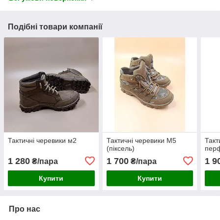
Подібні товари компанії
Тактичні черевики м2
Тактичні черевики М5
Такт
(піксель)
перф
1 280
1 700
1 9
₴/пара
₴/пара
Купити
Купити
Про нас