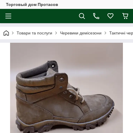
Торговый дом Протасов
Товари та послуги
Черевики демісезони
Тактичні че