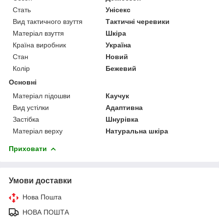
Стать
Унісекс
Вид тактичного взуття
Тактичні черевики
Матеріал взуття
Шкіра
Країна виробник
Україна
Стан
Новий
Колір
Бежевий
Основні
Матеріал підошви
Каучук
Вид устілки
Адаптивна
Застібка
Шнурівка
Матеріал верху
Натуральна шкіра
Приховати
Умови доставки
Нова Пошта
НОВА ПОШТА