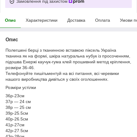
Замовлення під захистом
Опис
Характеристики
Доставка
Оплата
Умови п
Опис
Полегшені берці з тканинною вставкою піксель Україна
тканина як на формі, шкіра натуральна нубук із просоченням,
підошва Енержі каучук-гума клей прошивний метод кріплення,
розміри 36-46.
Телефонуйте пишітьментуй на всі питання, всі черевики
нашого виробництва дивіться у своїх оголошеннях.
Розміри устілки
36р-23см
37р — 24 см
38р — 25 см
39р-25.5см
40р-26.5см
41р-27см
42р-27.5см
43р-28см