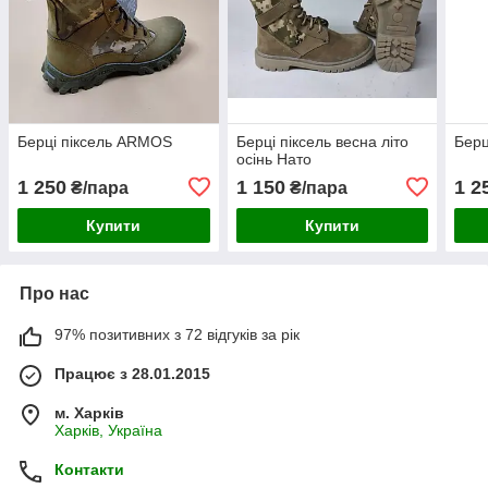
Берці піксель ARMOS
Берці піксель весна літо
Берц
осінь Нато
1 250
1 150
1 2
₴/пара
₴/пара
Купити
Купити
Про нас
97% позитивних з 72 відгуків за рік
Працює з 28.01.2015
м. Харків
Харків, Україна
Контакти