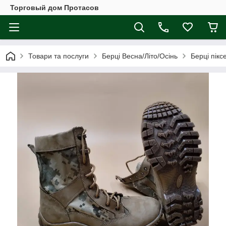
Торговый дом Протасов
Товари та послуги
Берці Весна/Літо/Осінь
Берці пікс