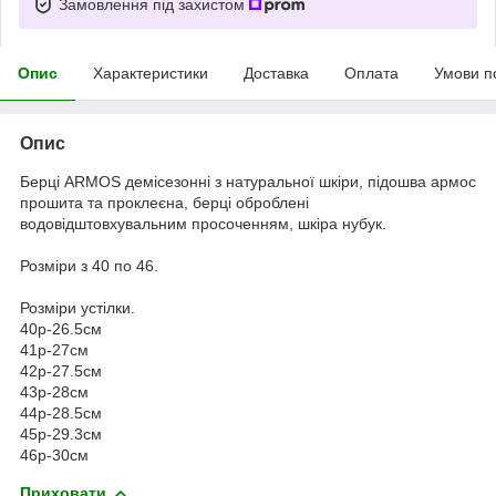
Замовлення під захистом
Опис
Характеристики
Доставка
Оплата
Умови п
Опис
Берці ARMOS демісезонні з натуральної шкіри, підошва армос
прошита та проклеєна, берці оброблені
водовідштовхувальним просоченням, шкіра нубук.
Розміри з 40 по 46.
Розміри устілки.
40р-26.5см
41р-27см
42р-27.5см
43р-28см
44р-28.5см
45р-29.3см
46р-30см
Приховати