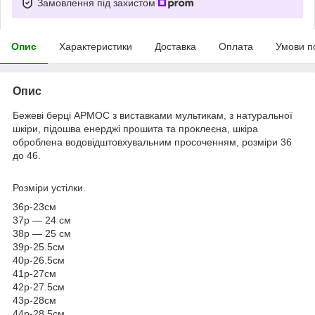
Замовлення під захистом
Опис
Характеристики
Доставка
Оплата
Умови п
Опис
Бежеві берці АРМОС з виставками мультикам, з натуральної
шкіри, підошва енерджі прошита та проклеєна, шкіра
оброблена водовідштовхувальним просоченням, розміри 36
до 46.
Розміри устілки.
36р-23см
37р — 24 см
38р — 25 см
39р-25.5см
40р-26.5см
41р-27см
42р-27.5см
43р-28см
44р-28.5см