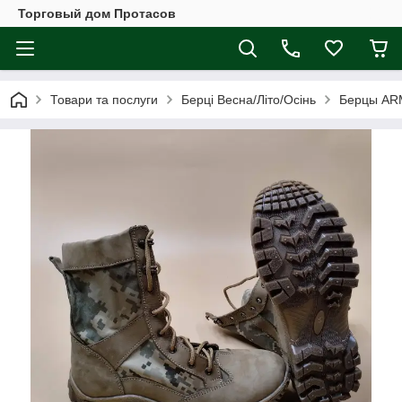
Торговый дом Протасов
Товари та послуги
Берці Весна/Літо/Осінь
Берцы AR