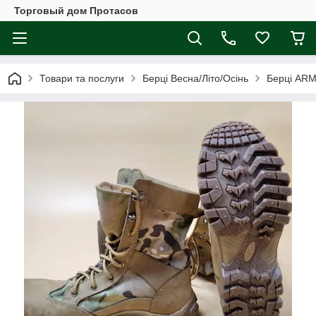
Торговый дом Протасов
Товари та послуги
Берці Весна/Літо/Осінь
Берці AR