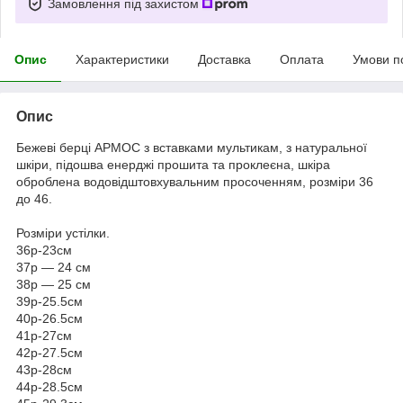
Замовлення під захистом
Опис
Характеристики
Доставка
Оплата
Умови п
Опис
Бежеві берці АРМОС з вставками мультикам, з натуральної
шкіри, підошва енерджі прошита та проклеєна, шкіра
оброблена водовідштовхувальним просоченням, розміри 36
до 46.
Розміри устілки.
36р-23см
37р — 24 см
38р — 25 см
39р-25.5см
40р-26.5см
41р-27см
42р-27.5см
43р-28см
44р-28.5см