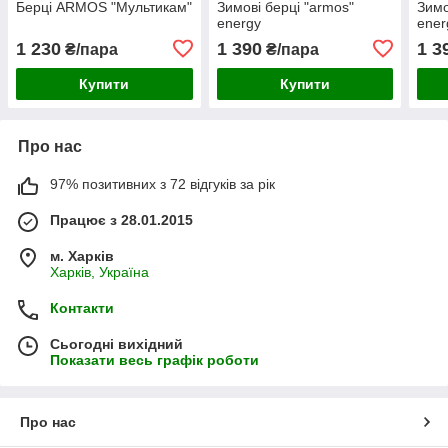
Берці ARMOS "Мультикам"
Зимові берці "armos"
Зимо
energy
ener
1 230
1 390
1 3
₴/пара
₴/пара
Купити
Купити
Про нас
97% позитивних з 72 відгуків за рік
Працює з 28.01.2015
м. Харків
Харків, Україна
Контакти
Сьогодні вихідний
Показати весь графік роботи
Про нас