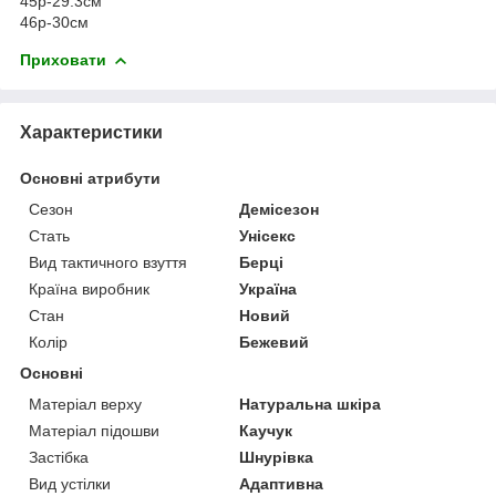
45р-29.3см
46р-30см
Приховати
Характеристики
Основні атрибути
Сезон
Демісезон
Стать
Унісекс
Вид тактичного взуття
Берці
Країна виробник
Україна
Стан
Новий
Колір
Бежевий
Основні
Матеріал верху
Натуральна шкіра
Матеріал підошви
Каучук
Застібка
Шнурівка
Вид устілки
Адаптивна