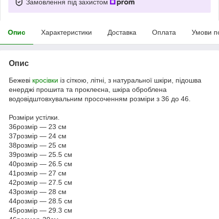
Замовлення під захистом
Опис
Характеристики
Доставка
Оплата
Умови п
Опис
Бежеві
кросівки
із сіткою, літні, з натуральної шкіри, підошва
енерджі прошита та проклеєна, шкіра оброблена
водовідштовхувальним просоченням розміри з 36 до 46.
Розміри устілки.
36розмір — 23 см
37розмір — 24 см
38розмір — 25 см
39розмір — 25.5 см
40розмір — 26.5 см
41розмір — 27 см
42розмір — 27.5 см
43розмір — 28 см
44розмір — 28.5 см
45розмір — 29.3 см