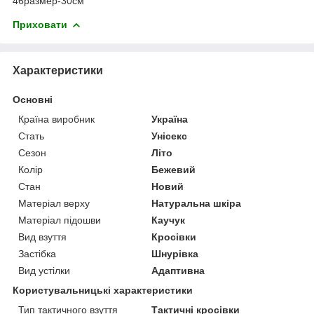
46размер-30см
Приховати
Характеристики
Основні
Країна виробник
Україна
Стать
Унісекс
Сезон
Літо
Колір
Бежевий
Стан
Новий
Матеріал верху
Натуральна шкіра
Матеріал підошви
Каучук
Вид взуття
Кросівки
Застібка
Шнурівка
Вид устілки
Адаптивна
Користувальницькі характеристики
Тип тактичного взуття
Тактичні кросівки