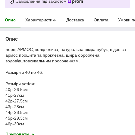
Замовлення під захистом
Опис
Характеристики
Доставка
Оплата
Умови п
Опис
Берці АРМОС, колір олива, натуральна шкіра нубук, підошва
армос прошита та проклеєна, шкіра оброблена
водовідштовхувальним просоченням.
Розміри з 40 по 46.
Розміри устілки.
40р-26.5см
41р-27см
42р-27.5см
43р-28см
44р-28.5см
45р-29.3см
46р-30см
Приховати