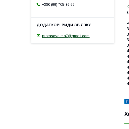
+380 (99) 705-86-29
К
в
Р
3
3
protasovdima7@gmail.com
3
3
4
4
4
4
4
4
4
Х