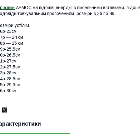
росівки
АРМОС на підошві енерджі з піксельними вставками, підош
одовідштовхувальним просоченням, розміри з 36 по 46.
озміри устілки.
6р-23см
7р — 24 см
8р — 25 см
9р-25.5см
0р-26.5см
1р-27см
2р-27.5см
3р-28см
4р-28.5см
5р-29.3см
6р-30см
арактеристики