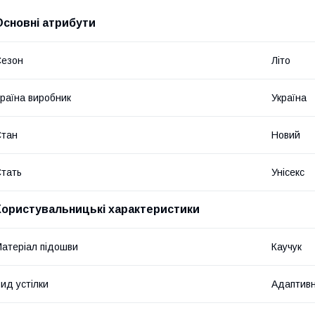
Основні атрибути
Сезон
Літо
раїна виробник
Україна
Стан
Новий
тать
Унісекс
Користувальницькі характеристики
атеріал підошви
Каучук
ид устілки
Адаптив