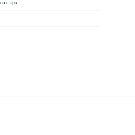
на шкіра
і