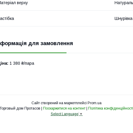
атеріал верху
Натураль
астібка
Шнурівка
нформація для замовлення
іна:
1 380 ₴/пара
Сайт створений на маркетплейсі
Prom.ua
Торговый дом Протасов |
Поскаржитися на контент
|
Політика конфіденційност
Select Language
▼