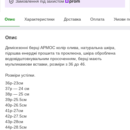
Замовлення під захистом
Опис
Характеристики
Доставка
Оплата
Умови п
Опис
Демісезонні берці АРМОС колір олива, натуральна шкіра,
підошва енерджі прошита та проклеєна, шкіра оброблена
водовідштовхувальним просоченням, берці мають
мультикамови вставки, розміри з 36 до 46.
Розміри устілки.
36р-23см
37р — 24 см
38р — 25 см
39р-25.5см
40р-26.5см
41р-27см
42р-27.5см
43р-28см
44р-28.5см